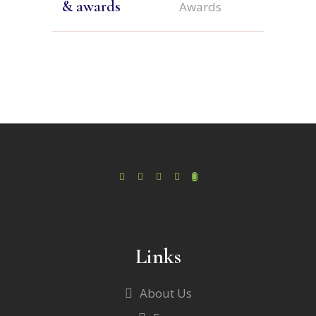
& awards
Awards
Links
About Us